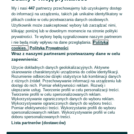
ZNALEŹLIŚMY 0
Sortowanie
Opcje przeglądania
OGŁOSZEŃ
My i nasi
447
partnerzy przechowujemy lub uzyskujemy dostęp
do informacji na urządzeniu, takich jak unikalne identyfikatory w
plikach cookie w celu przetwarzania danych osobowych.
Użytkownik może zaakceptować wybory lub zarządzać nimi,
klikając poniżej lub w dowolnym momencie na stronie polityki
prywatności. Te wybory będą sygnalizowane naszym partnerom
i nie będą miały wpływu na dane przeglądania.
Polityka
cookies,
Polityka Prywatności
Wraz z naszymi partnerami przetwarzamy dane w celu
zapewnienia:
Użycie dokładnych danych geolokalizacyjnych. Aktywne
skanowanie charakterystyki urządzenia do celów identyfikacji.
Rozumienie odbiorców dzięki statystyce lub kombinacji danych
Przepraszamy, nie znaleźliśmy tego,
z różnych źródeł. Przechowywanie informacji na urządzeniu lub
dostęp do nich. Pomiar efektywności reklam. Rozwój i
czego szukasz.
ulepszanie usług. Tworzenie profili w celu personalizacji treści.
Tworzenie profili w celu spersonalizowanych reklam.
Wykorzystywanie ograniczonych danych do wyboru reklam.
Wykorzystywanie ograniczonych danych do wyboru treści.
Pomiar efektywności treści. Wykorzystanie profili do wyboru
spersonalizowanych reklam. Wykorzystywanie profili w celu
doboru spersonalizowanych treści.
Lista partnerów (dostawców)