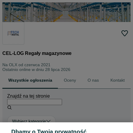
CEL-LOG Regały magazynowe
Na OLX od
czerwca 2021
Ostatnio online w dniu 28 lipca 2026
Wszystkie ogłoszenia
Oceny
O nas
Kontakt
Znajdź na tej stronie
Wybierz kategorię
Dbamy o Twoją prywatność